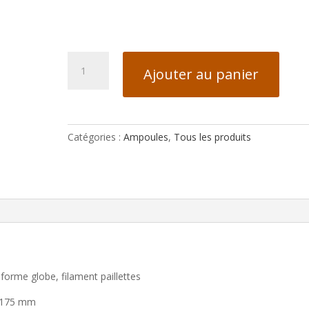
quantité
Ajouter au panier
de
SP700683
Catégories :
Ampoules
,
Tous les produits
orme globe, filament paillettes
r 175 mm